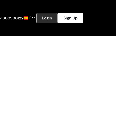
Es
Login
Sign Up
+1800900122