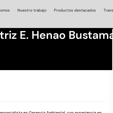
somos
Nuestro trabajo
Productos destacados
Tran
triz E. Henao Bustam
 especialista en Gerencia Ambiental, con experiencia en